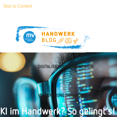
Skip to Content
+49 (0)89
handwerkblog@muenchener-
51 52 3269
verein.de
Socials
DIGITALISIERUNG IM HANDWERK
VERSICHERUNG IM HANDWERK
KI im Handwerk? So gelingt’s!