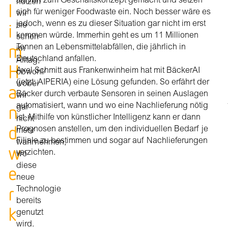
Jahren zum Geschäftskonzept gemacht und setzen
nutzen
I
sich für weniger Foodwaste ein. Noch besser wäre es
wir
i
jedoch, wenn es zu dieser Situation gar nicht im erst
sie
kommen würde. Immerhin geht es um 11 Millionen
schon
m
Tonnen an Lebensmittelabfällen, die jährlich in
im
Deutschland anfallen.
Alltag,
H
Axel Schmitt aus Frankenwinheim hat mit BäckerAI
obwohl/
(jetzt: AIPERIA) eine Lösung gefunden. So erfährt der
wobei
a
Bäcker durch verbaute Sensoren in seinen Auslagen
wir
n
automatisiert, wann und wo eine Nachlieferung nötig
gar
ist. Mithilfe von künstlicher Intelligenz kann er dann
nicht
d
Prognosen anstellen, um den individuellen Bedarf je
mehr
Filiale zu bestimmen und sogar auf Nachlieferungen
wahrnehmen,
w
verzichten.
wo
e
diese
neue
r
Technologie
bereits
k
genutzt
wird.