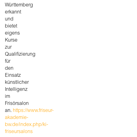
Württemberg
erkannt
und
bietet
eigens
Kurse
zur
Qualifizierung
für
den
Einsatz
künstlicher
Intelligenz
im
Frisörsalon
an.
https://www.friseur-
akademie-
bw.de/index.php/ki-
friseursalons