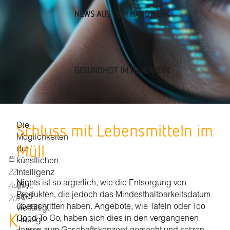
NEWS AUS DEM HANDWERK
GESUNDHEIT IM HANDWERK
Schluss mit Lebensmitteln im
Die
Möglichkeiten
Müll
der
künstlichen
22
Intelligenz
Nichts ist so ärgerlich, wie die Entsorgung von
August,
(KI)
Produkten, die jedoch das Mindesthaltbarkeitsdatum
sind
2024
überschritten haben. Angebote, wie Tafeln oder Too
vielfältig.
K
Good To Go, haben sich dies in den vergangenen
Häufig