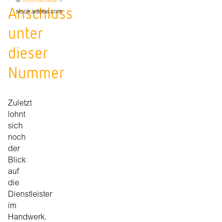
©
Slowlifetrader
/
Anschluss
stock.adobe.com
unter
dieser
Nummer
Zuletzt
lohnt
sich
noch
der
Blick
auf
die
Dienstleister
im
Handwerk.