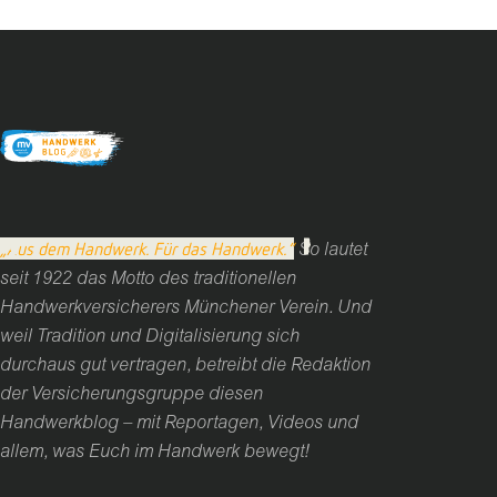
„Aus dem Handwerk. Für das Handwerk.“
So lautet
seit 1922 das Motto des traditionellen
Handwerkversicherers Münchener Verein. Und
weil Tradition und Digitalisierung sich
durchaus gut vertragen, betreibt die Redaktion
der Versicherungsgruppe diesen
Handwerkblog – mit Reportagen, Videos und
allem, was Euch im Handwerk bewegt!