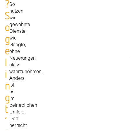
?
So
S
nutzen
wir
o
gewohnte
Dienste,
g
wie
Google,
e
ohne
l
Neuerungen
aktiv
i
wahrzunehmen.
Anders
n
ist
es
g
im
t
betrieblichen
Umfeld.
’
Dort
herrscht