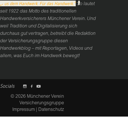
„Aus dem Handwerk. Für das Handwerk.“
So lautet
seit 1922 das Motto des traditionellen
Handwerkversicherers Münchener Verein. Und
weil Tradition und Digitalisierung sich
durchaus gut vertragen, betreibt die Redaktion
der Versicherungsgruppe diesen
Handwerkblog – mit Reportagen, Videos und
allem, was Euch im Handwerk bewegt!
Socials
© 2026 Münchener Verein
Versicherungsgruppe
Impressum
|
Datenschutz