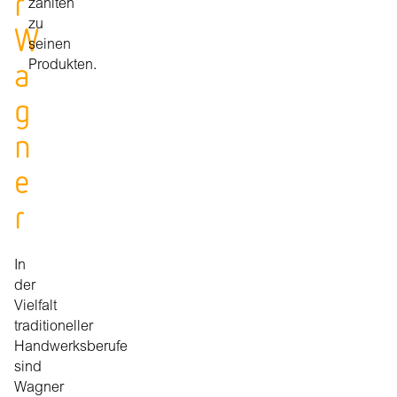
r
zählten
zu
W
seinen
a
Produkten.
g
n
e
r
In
der
Vielfalt
traditioneller
Handwerksberufe
sind
Wagner