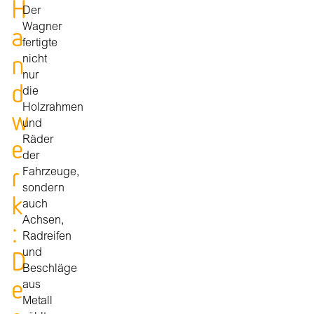
H
Der
a
Wagner
fertigte
n
nicht
nur
d
die
Holzrahmen
w
und
e
Räder
der
r
Fahrzeuge,
sondern
k
auch
Achsen,
:
Radreifen
D
und
Beschläge
e
aus
Metall