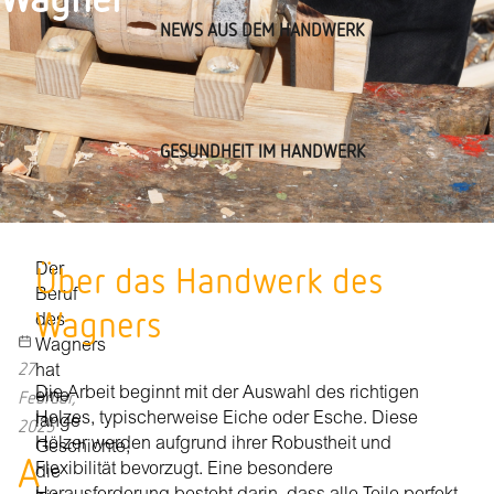
NEWS AUS DEM HANDWERK
GESUNDHEIT IM HANDWERK
Über das Handwerk des
Der
Beruf
Wagners
des
Wagners
27
hat
Die Arbeit beginnt mit der Auswahl des richtigen
Februar,
eine
Holzes, typischerweise Eiche oder Esche. Diese
lange
2025
Hölzer werden aufgrund ihrer Robustheit und
Geschichte,
A
Flexibilität bevorzugt. Eine besondere
die