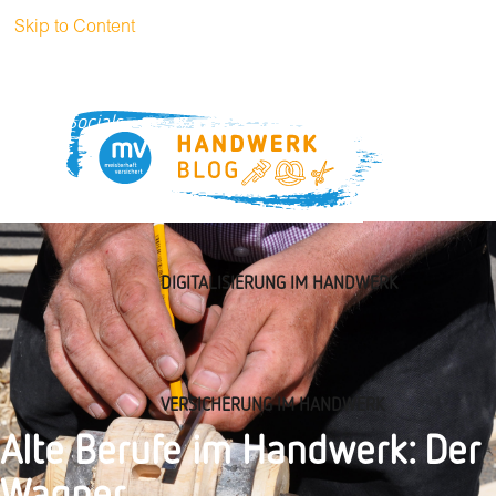
Skip to Content
+49 (0)89
handwerkblog@muenchener-
51 52 3269
verein.de
Socials
DIGITALISIERUNG IM HANDWERK
VERSICHERUNG IM HANDWERK
Alte Berufe im Handwerk: Der
Wagner