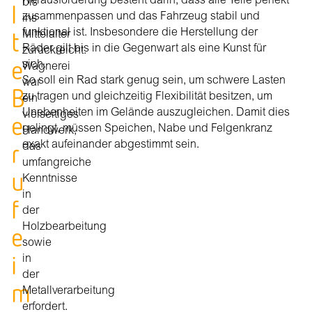
Herausforderung besteht darin, dass alle Teile perfekt
bis
l
zusammenpassen und das Fahrzeug stabil und
ins
t
funktional ist. Insbesondere die Herstellung der
Mittelalter
Räder gilt bis in die Gegenwart als eine Kunst für
zurückreicht.
e
sich.
Wagnerei
So soll ein Rad stark genug sein, um schwere Lasten
war
B
zu tragen und gleichzeitig Flexibilität besitzen, um
ein
Unebenheiten im Gelände auszugleichen. Damit dies
vielseitiges
e
gelingt, müssen Speichen, Nabe und Felgenkranz
Handwerk,
r
exakt aufeinander abgestimmt sein.
das
umfangreiche
u
Kenntnisse
in
f
der
e
Holzbearbeitung
sowie
i
in
der
m
Metallverarbeitung
erfordert.