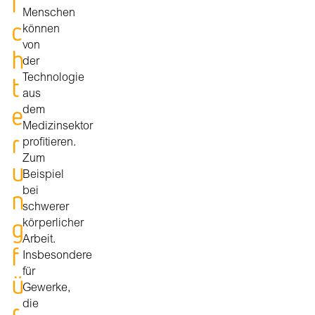
i
Menschen
c
können
von
h
der
t
Technologie
aus
e
dem
Medizinsektor
r
profitieren.
Zum
u
Beispiel
n
bei
schwerer
g
körperlicher
Arbeit.
f
Insbesondere
für
ü
Gewerke,
r
die