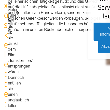
x
bei einer solchen Tätigkeit gestützt und das Gewicht
in
Serv
auf die Hüfte abgeleitet. Das entlastet nicht nur Arme
vielen
o
und Schultern von Handwerkern, sondern kann
la
Fällen
typischen Gelenkbeschwerden vorbeugen. Selbiges
s
aus,
gilt für hebende Tätigkeiten, die besonders häufig mit
als
M
Schäden im unteren Rückenbereich einhergehen.
k
ob
Infor
sie
e
direkt
Akze
dem
l
Film
e
„Transformers“
entsprungen
t
wären.
Dennoch
t
erfüllen
sie
e
einen
:
unglaublich
tollen