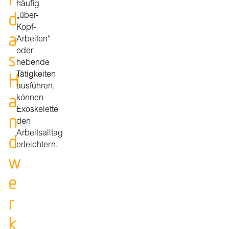
häufig
d
„über-
Kopf-
a
Arbeiten“
oder
s
hebende
H
Tätigkeiten
ausführen,
a
können
Exoskelette
n
den
Arbeitsalltag
d
erleichtern.
w
e
r
k