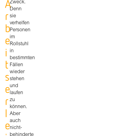
A
Zweck.
Denn
r
sie
verhelfen
b
Personen
e
im
Rollstuhl
i
in
bestimmten
t
Fällen
wieder
s
stehen
e
und
laufen
r
zu
können.
l
Aber
e
auch
nicht-
behinderte