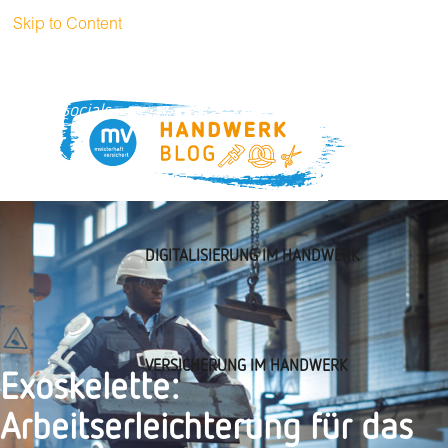
Skip to Content
+49 (0)89
handwerkblog@muenchener-
51 52 3269
verein.de
Socials
DIGITALISIERUNG IM HANDWERK
VERSICHERUNG IM HANDWERK
Exoskelette:
Arbeitserleichterung für das