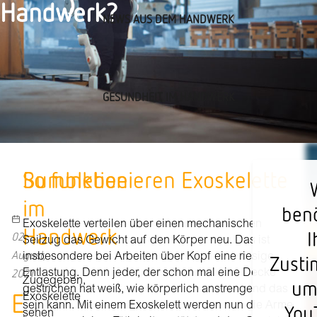
Handwerk?
NEWS AUS DEM HANDWERK
GESUNDHEIT IM HANDWERK
Bumblebee
So funktionieren Exoskelette
im
ben
Exoskelette verteilen über einen mechanischen
Handwerk
I
02
Seilzug das Gewicht auf den Körper neu. Das ist
August,
insbesondere bei Arbeiten über Kopf eine riesige
Zust
2021
Entlastung. Denn jeder, der schon mal eine Decke
Zugegeben,
um
gestrichen hat weiß, wie körperlich anstrengend das
E
Exoskelette
sein kann. Mit einem Exoskelett werden nun die Arme
You
sehen