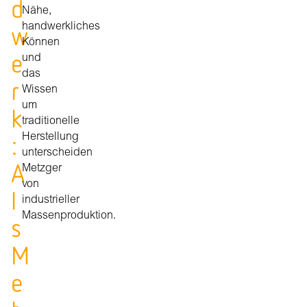
d
Nähe,
w
handwerkliches
Können
e
und
das
r
Wissen
um
k
traditionelle
:
Herstellung
unterscheiden
A
Metzger
von
l
industrieller
Massenproduktion.
s
M
e