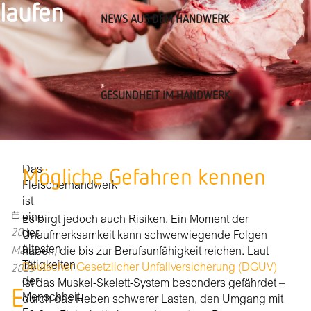
laufen
NEWS AUS DEM HANDWERK
GESUNDHEIT IM HANDWERK
Mögliche Gefahren kennen
Das
Fleischerhandwerk
ist
eine
Es birgt jedoch auch Risiken. Ein Moment der
20
der
Unaufmerksamkeit kann schwerwiegende Folgen
März,
ältesten
haben, die bis zur Berufsunfähigkeit reichen. Laut
Tätigkeiten
2025
Deutscher Gesetzlicher Unfallversicherung (DGUV)
der
ist das Muskel-Skelett-System besonders gefährdet –
E
Menschheit.
durch das Heben schwerer Lasten, den Umgang mit