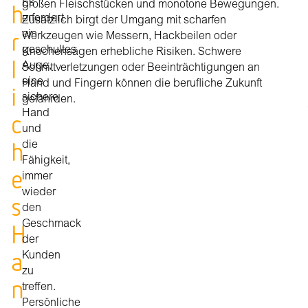
Es
h
großen Fleischstücken und monotone Bewegungen.
erfordert
Zusätzlich birgt der Umgang mit scharfen
r
ein
Werkzeugen wie Messern, Hackbeilen oder
geschultes
Knochensägen erhebliche Risiken. Schwere
l
Auge,
Schnittverletzungen oder Beeinträchtigungen an
eine
Hand und Fingern können die berufliche Zukunft
i
sichere
gefährden.
Hand
c
und
h
die
Fähigkeit,
e
immer
wieder
s
den
H
Geschmack
der
a
Kunden
zu
n
treffen.
Persönliche