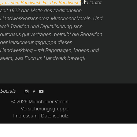
„Aus dem Handwerk. Für das Handwerk.“
So lautet
seit 1922 das Motto des traditionellen
Handwerkversicherers Münchener Verein. Und
weil Tradition und Digitalisierung sich
durchaus gut vertragen, betreibt die Redaktion
der Versicherungsgruppe diesen
Handwerkblog – mit Reportagen, Videos und
allem, was Euch im Handwerk bewegt!
Socials
© 2026 Münchener Verein
Versicherungsgruppe
Impressum
|
Datenschutz