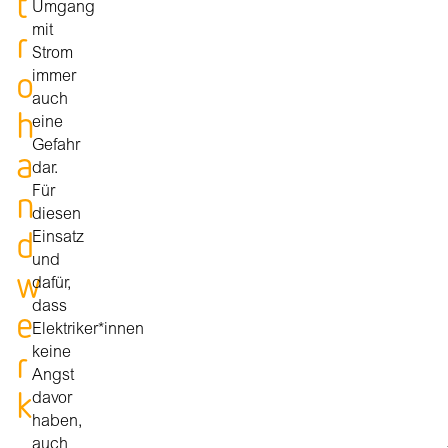
t
Umgang
r
mit
Strom
o
immer
auch
h
eine
Gefahr
a
dar.
n
Für
diesen
d
Einsatz
und
w
dafür,
dass
e
Elektriker*innen
r
keine
Angst
k
davor
haben,
auch