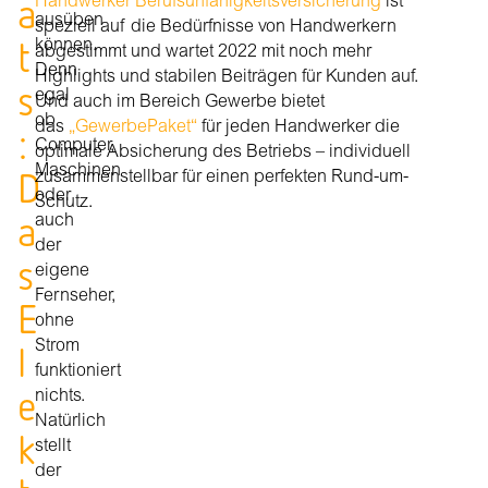
a
Handwerker Berufsunfähigkeitsversicherung
ist
ausüben
speziell auf die Bedürfnisse von Handwerkern
t
können.
abgestimmt und wartet 2022 mit noch mehr
Denn
Highlights und stabilen Beiträgen für Kunden auf.
s
egal
Und auch im Bereich Gewerbe bietet
ob
das
„GewerbePaket“
für jeden Handwerker die
:
Computer,
optimale Absicherung des Betriebs – individuell
Maschinen
D
zusammenstellbar für einen perfekten Rund-um-
oder
Schutz.
a
auch
der
s
eigene
Fernseher,
E
ohne
l
Strom
funktioniert
e
nichts.
Natürlich
k
stellt
der