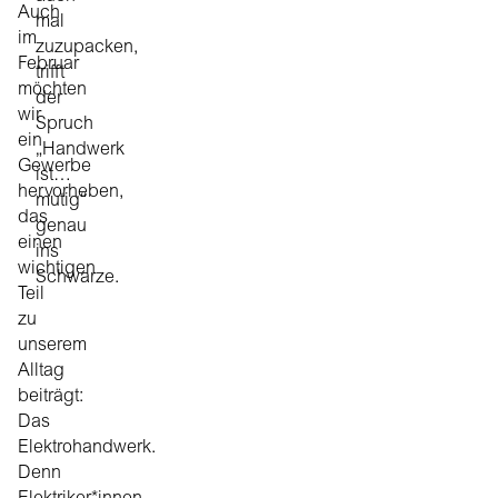
Auch
mal
im
zuzupacken,
Februar
trifft
möchten
der
wir
Spruch
ein
„Handwerk
Gewerbe
ist…
hervorheben,
mutig“
das
genau
einen
ins
wichtigen
Schwarze.
Teil
zu
unserem
Alltag
beiträgt:
Das
Elektrohandwerk.
Denn