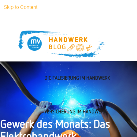
Skip to Content
+49 (0)89
handwerkblog@muenchener-
51 52 3269
verein.de
Socials
DIGITALISIERUNG IM HANDWERK
VERSICHERUNG IM HANDWERK
Gewerk des Monats: Das
Elektrohandwerk