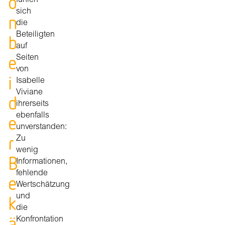
o
fühlen
sich
n
die
Beteiligten
b
auf
e
Seiten
von
i
Isabelle
Viviane
d
ihrerseits
e
ebenfalls
unverstanden:
r
Zu
wenig
B
Informationen,
fehlende
e
Wertschätzung
k
und
die
ä
Konfrontation