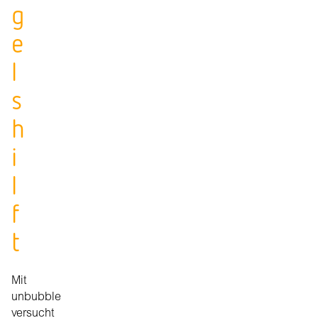
g
e
l
s
h
i
l
f
t
Mit
unbubble
versucht