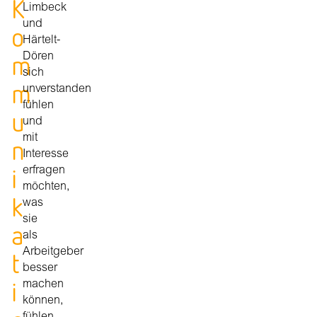
K
Limbeck
und
o
Härtelt-
m
Dören
sich
m
unverstanden
fühlen
u
und
mit
n
Interesse
i
erfragen
möchten,
k
was
sie
a
als
Arbeitgeber
t
besser
i
machen
können,