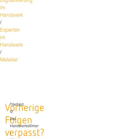
Digitalisierung
im
Handwerk
/
Experten
im
Handwerk
/
Metaller
Vorherige
Titelbild:
©
Folgen
Die
Handwerksfilmer
verpasst?
|