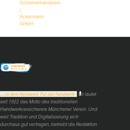
Schreinerhandwerk
|
Ackermann
GmbH
„Aus dem Handwerk. Für das Handwerk.“
So lautet
seit 1922 das Motto des traditionellen
Handwerkversicherers Münchener Verein. Und
weil Tradition und Digitalisierung sich
durchaus gut vertragen, betreibt die Redaktion