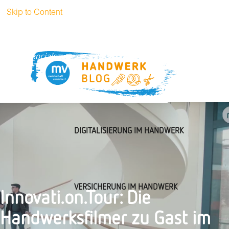
Skip to Content
+49 (0)89
handwerkblog@muenchener-
51 52 3269
verein.de
Socials
DIGITALISIERUNG IM HANDWERK
VERSICHERUNG IM HANDWERK
Innovati.on.Tour: Die
Handwerksfilmer zu Gast im